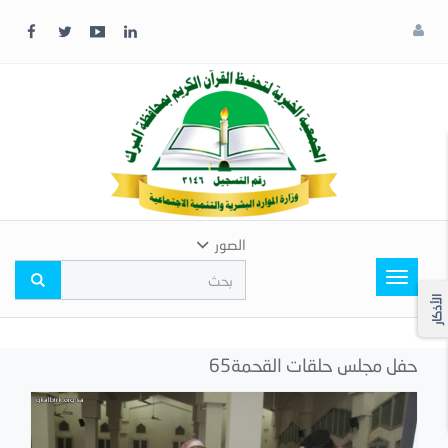
x
إغلاق
اختر
لونك
المفضل
الصور
Toggle
navigation
الأذكار
حفل مجلس حلقات القحمة65