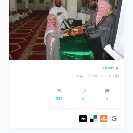
essaher
01-08-2013 11:19 صباحاً
539
0
0