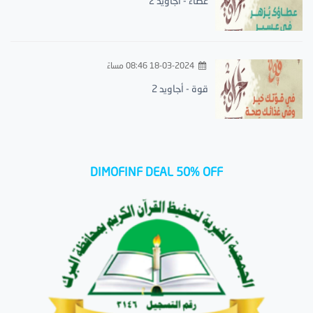
عطاء - أجاويد 2
18-03-2024 08:46 مساءً
قوة - أجاويد 2
DIMOFINF DEAL 50% OFF