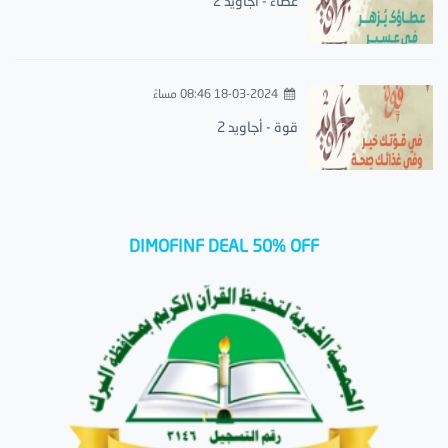
عطاء - أجاويد 2
18-03-2024 08:46 مساءً
قوة - أجاويد 2
DIMOFINF DEAL 50% OFF