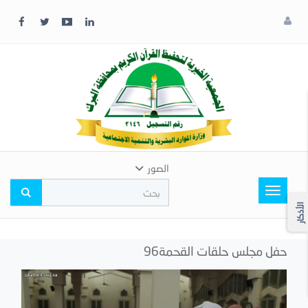
x
إغلاق
اختر
لونك
المفضل
الصور
Toggle
navigation
الأذكار
حفل مجلس حلقات القحمة96