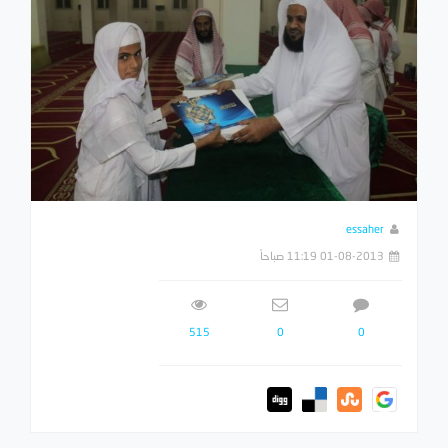
essaher
01-08-2013 11:19 صباحاً
515
0
0