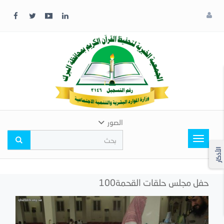
x
إغلاق
اختر
لونك
المفضل
الصور
Toggle
navigation
الأذكار
حفل مجلس حلقات القحمة100