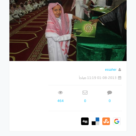
essaher
01-08-2013 11:19 صباحاً
464
0
0