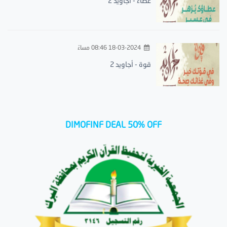
عطاء - أجاويد 2
18-03-2024 08:46 مساءً
قوة - أجاويد 2
DIMOFINF DEAL 50% OFF