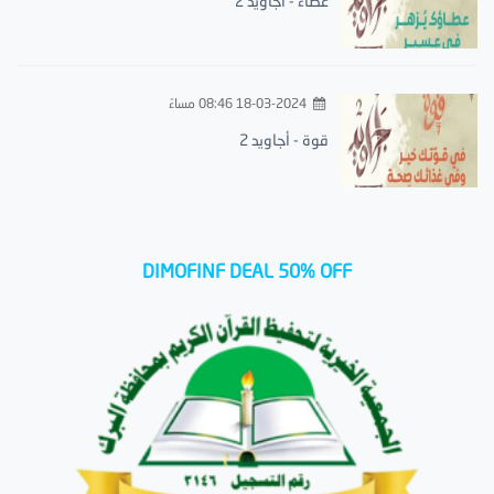
عطاء - أجاويد 2
18-03-2024 08:46 مساءً
قوة - أجاويد 2
DIMOFINF DEAL 50% OFF