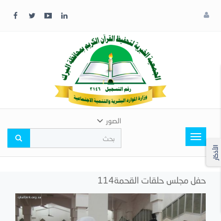
x
إغلاق
اختر
لونك
المفضل
الصور
Toggle
navigation
الأذكار
حفل مجلس حلقات القحمة114