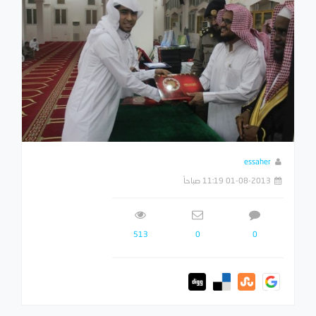
essaher
01-08-2013 11:19 صباحاً
513
0
0