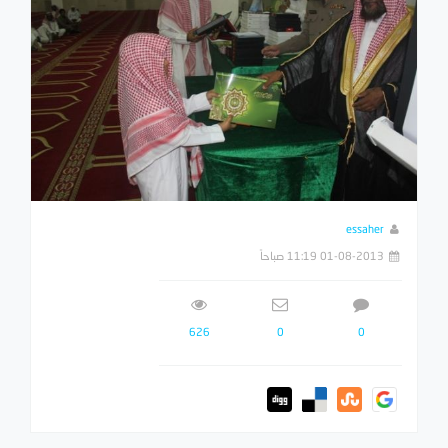
essaher
01-08-2013 11:19 صباحاً
626
0
0