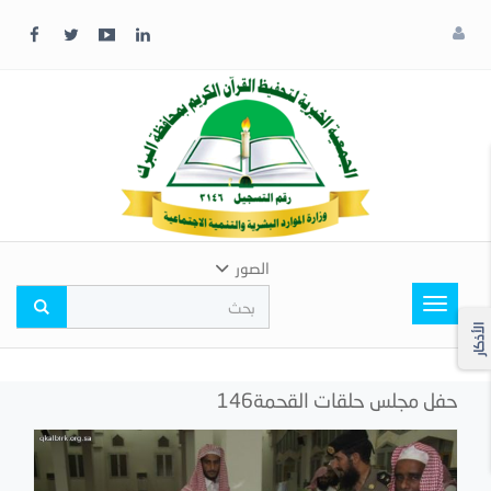
x
إغلاق
اختر
لونك
المفضل
الصور
Toggle
navigation
الأذكار
حفل مجلس حلقات القحمة146