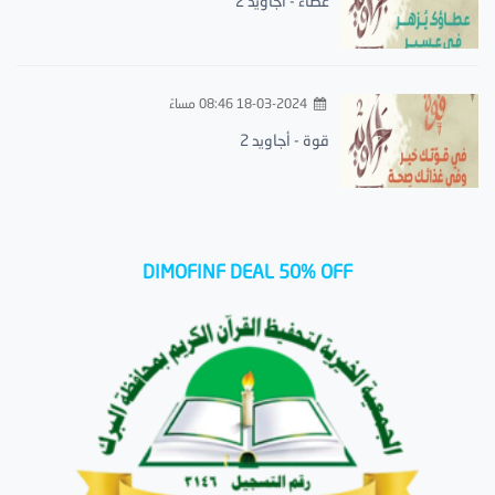
عطاء - أجاويد 2
18-03-2024 08:46 مساءً
قوة - أجاويد 2
DIMOFINF DEAL 50% OFF