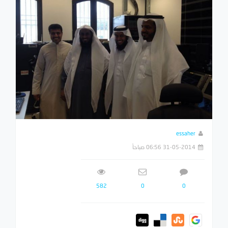
essaher
31-05-2014 06:56 صباحاً
582
0
0