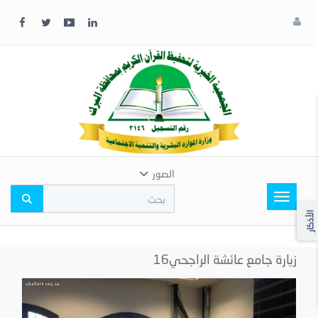
x
إغلاق
اختر
لونك
المفضل
الصور
Toggle
navigation
الأذكار
زيارة جامع عائشة الراجحي16