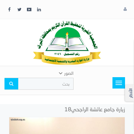
x
إغلاق
اختر
لونك
المفضل
الصور
Toggle
navigation
الأذكار
زيارة جامع عائشة الراجحي18