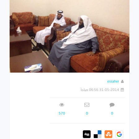
essaher
31-05-2014 06:56 صباحاً
570
0
0