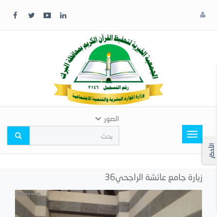
x
إغلاق
اختر
لونك
المفضل
الصور
Toggle
navigation
الأذكار
زيارة جامع عائشة الراجحي36