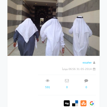
essaher
31-05-2014 06:56 صباحاً
591
0
0