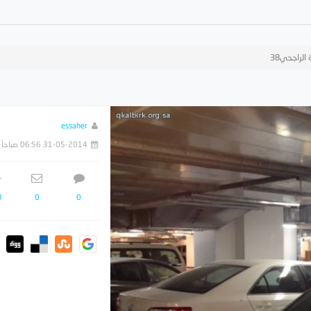
الراجحي38
essaher
31-05-2014 06:56 صباحاً
3
0
0