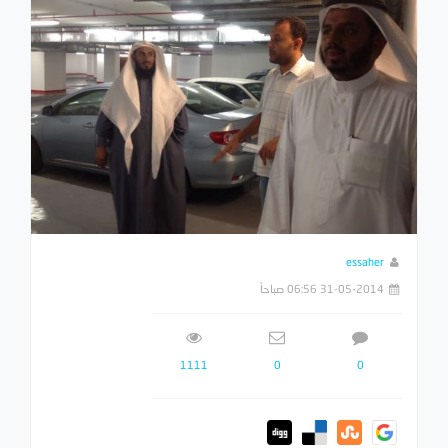
essaher
31-05-2014 06:56 صباحاً
1111
0
0