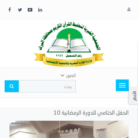
x
إغلاق
اختر
لونك
المفضل
الصور
Toggle
navigation
الأذكار
الحفل الختامي للدورة الرمضانية 10