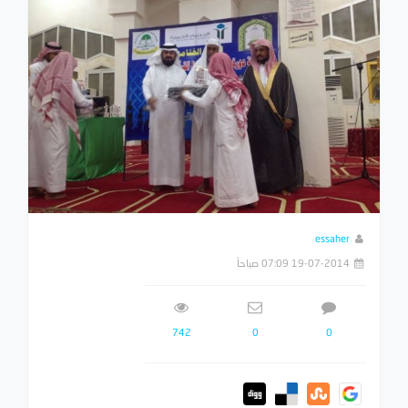
essaher
19-07-2014 07:09 صباحاً
742
0
0