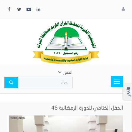
x
إغلاق
اختر
لونك
المفضل
الصور
Toggle
navigation
الأذكار
الحفل الختامي للدورة الرمضانية 46