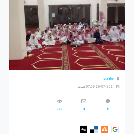
essaher
19-07-2014 07:09 صباحاً
911
0
0