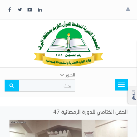
x
إغلاق
اختر
لونك
المفضل
الصور
Toggle
navigation
الأذكار
الحفل الختامي للدورة الرمضانية 47