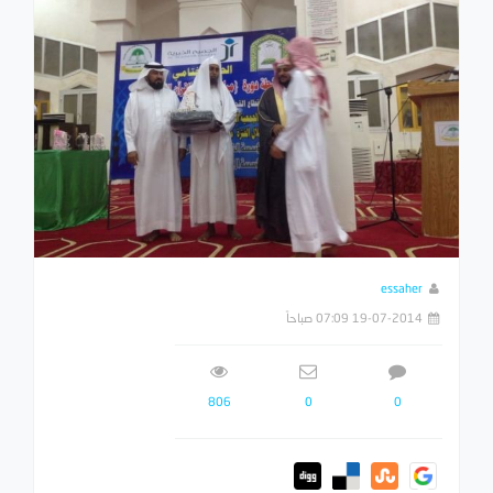
essaher
19-07-2014 07:09 صباحاً
806
0
0