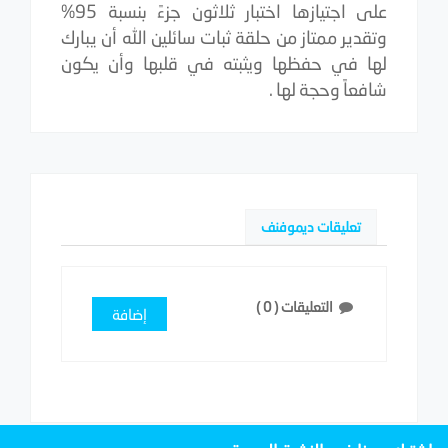
على اجتيازها اختبار ثلاثون جزءً بنسبة 95%
وتقدير ممتاز من حلقة ثبات سائلين الله أن يبارك
لها في حفظها ويثبته في قلبها وأن يكون
شافعاً وحجة لها .
تعليقات ديموفنف
التعليقات (
0
)
إضافة