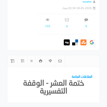
essaher
18-05-2026 01:34 مساءً
733
0
0
العلاقات العامة
ختمة العشر - الوقفة
التفسيرية