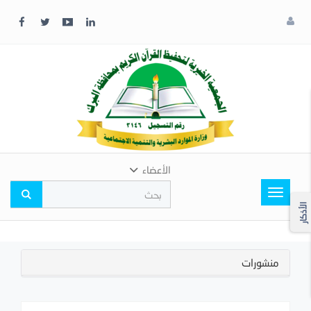
x
إغلاق
اختر
لونك
المفضل
الأعضاء
Toggle
navigation
الأذكار
منشورات