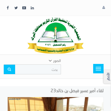
x
إغلاق
اختر
لونك
المفضل
الصور
Toggle
navigation
الأذكار
لقاء أمير عسير فيصل بن خالد23