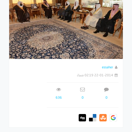
essaher
22-01-2014 02:19 مساءً
636
0
0