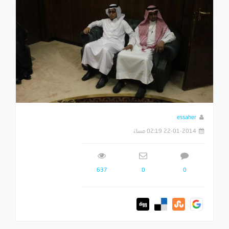
essaher
22-01-2014 02:19 مساءً
637
0
0