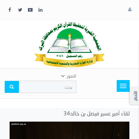
x
إغلاق
اختر
لونك
المفضل
الصور
Toggle
navigation
الأذكار
لقاء أمير عسير فيصل بن خالد34