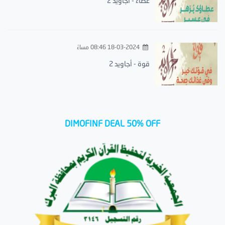
عطاء - أجاويد 2
18-03-2024 08:46 مساءً
قوة - أجاويد 2
DIMOFINF DEAL 50% OFF