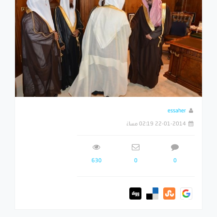
essaher
22-01-2014 02:19 مساءً
630
0
0