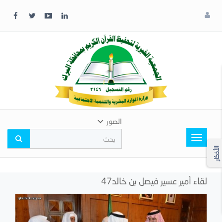
x
إغلاق
اختر
لونك
المفضل
الصور
Toggle
navigation
الأذكار
لقاء أمير عسير فيصل بن خالد47